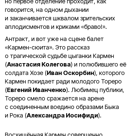
но первое отделение проходит, как
говорится, на одном дыхании
и заканчивается шквалом зрительских
аплодисментов и криками «браво!».
Антракт, и вот уже на сцене балет
«Кармен-сюита». Это рассказ
о трагической судьбе цыганки Кармен
(
Анастасия Колегова
) и полюбившего её
солдата Хозе (
Иван Оскорбин
), которого
Кармен покидает ради молодого Тореро
(
Евгений Иванченко
). Любимец публики,
Тореро смело сражается на арене
с соединенным воедино образами Быка
и Рока (
Александра Иосифиди
).
Восхищённая Кармен совершенно