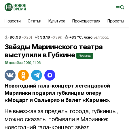
Новости
Статьи
Культура
Происшествия
Проекты
80.93
93.19
+
33
°С,
ясно
-0.20
$
-0.39
€
Белгород
Звёзды Мариинского театра
выступили в Губкине
Новость
18 декабря 2019, 11:06
Новогодний гала-концерт легендарной
Мариинки подарил губкинцам оперу
«Моцарт и Сальери» и балет «Кармен».
Не выезжая за пределы города, губкинцы,
можно сказать, побывали в Мариинке:
новогодний гала-концерт звёзд