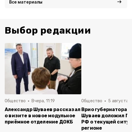
Все материалы
Выбор редакции
Общество
Вчера, 11:19
Общество
5 августа , 
Александр Шуваев рассказал
Врио губернатора 
о визите в новое модульное
Шуваев доложил П
приёмное отделение ДОКБ
РФ о текущей ситуа
регионе