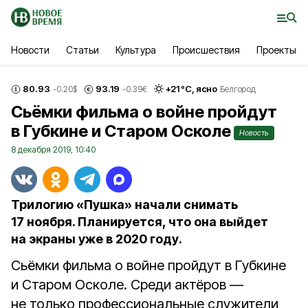
Новости
Статьи
Культура
Происшествия
Проекты
80.93
93.19
+
21
°С,
ясно
-0.20
$
-0.39
€
Белгород
Сьёмки фильма о войне пройдут
в Губкине и Старом Осколе
Новость
8 декабря 2019, 10:40
Трилогию «Пушка» начали снимать
17 ноября. Планируется, что она выйдет
на экраны уже в 2020 году.
Сьёмки фильма о войне пройдут в Губкине
и Старом Осколе. Среди актёров —
не только профессиональные служители