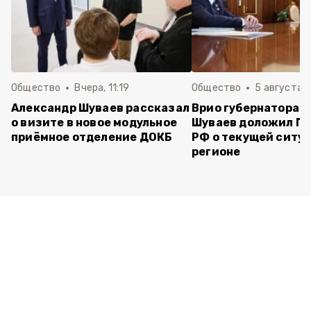
Общество
Вчера, 11:19
Общество
5 августа , 
Александр Шуваев рассказал
Врио губернатора 
о визите в новое модульное
Шуваев доложил П
приёмное отделение ДОКБ
РФ о текущей ситуа
регионе