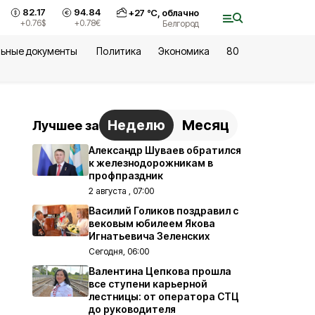
82.17
94.84
+
27
°С,
облачно
+0.76
$
+0.78
€
Белгород
ьные документы
Политика
Экономика
80
Неделю
Месяц
Лучшее за
Александр Шуваев обратился
к железнодорожникам в
профпраздник
2 августа , 07:00
Василий Голиков поздравил с
вековым юбилеем Якова
Игнатьевича Зеленских
Сегодня, 06:00
Валентина Цепкова прошла
все ступени карьерной
лестницы: от оператора СТЦ
до руководителя