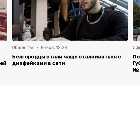
Общество
Вчера, 12:24
Оф
Белгородцы стали чаще сталкиваться с
По
лей
дипфейками в сети
Гу
№ 