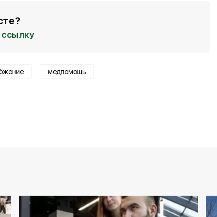
сте?
ссылку
абжение
медпомощь