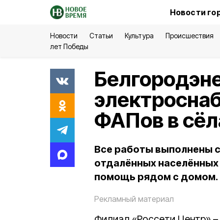
Новости го
Новости
Статьи
Культура
Происшествия
лет Победы
Белгородэне
электроснаб
ФАПов в сёл
Все работы выполнены с
отдалённых населённых 
помощь рядом с домом.
Рекламный материал
Филиал «Россети Центр» –