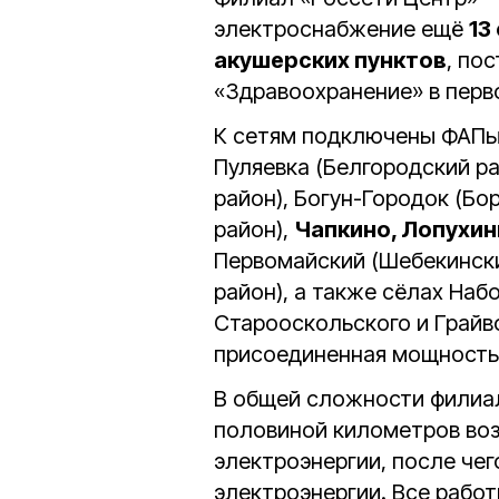
электроснабжение ещё
13
акушерских пунктов
, по
«Здравоохранение» в перв
К сетям подключены ФАПы 
Пуляевка (Белгородский р
район), Богун-Городок (Бо
район),
Чапкино, Лопухин
Первомайский (Шебекински
район), а также сёлах Наб
Старооскольского и Грайв
присоединенная мощность
В общей сложности филиал
половиной километров во
электроэнергии, после че
электроэнергии. Все рабо