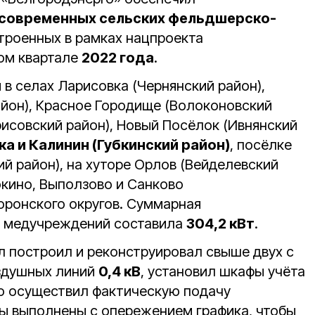
 современных сельских фельдшерско-
строенных в рамках нацпроекта
ом квартале
2022 года
.
в селах Ларисовка (Чернянский район),
айон), Красное Городище (Волоконовский
рисовский район), Новый Посёлок (Ивнянский
ка и Калинин (Губкинский район)
, посёлке
й район), на хуторе Орлов (Вейделевский
окино, Выползово и Санково
оронского округов. Суммарная
 медучреждений составила
304,2 кВт
.
 построил и реконструировал свыше двух с
здушных линий
0,4 кВ
, установил шкафы учёта
го осуществил фактическую подачу
ты выполнены с опережением графика, чтобы