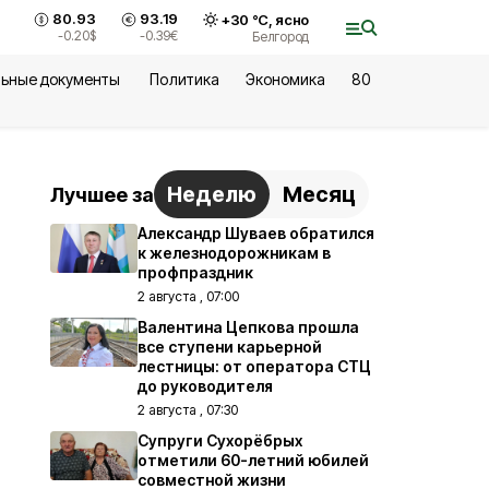
80.93
93.19
+
30
°С,
ясно
-0.20
$
-0.39
€
Белгород
ьные документы
Политика
Экономика
80
Неделю
Месяц
Лучшее за
Александр Шуваев обратился
к железнодорожникам в
профпраздник
2 августа , 07:00
Валентина Цепкова прошла
все ступени карьерной
лестницы: от оператора СТЦ
до руководителя
2 августа , 07:30
Супруги Сухорёбрых
отметили 60-летний юбилей
совместной жизни