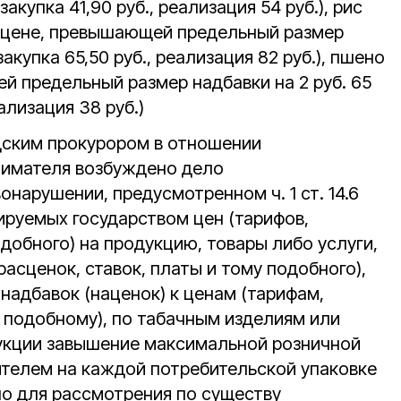
(закупка 41,90 руб., реализация 54 руб.), рис
о цене, превышающей предельный размер
(закупка 65,50 руб., реализация 82 руб.), пшено
й предельный размер надбавки на 2 руб. 65
еализация 38 руб.)
дским прокурором в отношении
нимателя возбуждено дело
нарушении, предусмотренном ч. 1 ст. 14.6
ируемых государством цен (тарифов,
одобного) на продукцию, товары либо услуги,
расценок, ставок, платы и тому подобного),
надбавок (наценок) к ценам (тарифам,
у подобному), по табачным изделиям или
кции завышение максимальной розничной
ителем на каждой потребительской упаковке
но для рассмотрения по существу