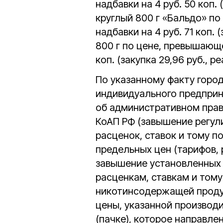
надбавки на 4 руб. 50 коп. 
круглый 800 г «Бальдо» п
надбавки на 4 руб. 71 коп. 
800 г по цене, превышающе
коп. (закупка 29,96 руб., р
По указанному факту горо
индивидуального предпри
об административном право
КоАП РФ (завышение регул
расценок, ставок и тому п
предельных цен (тарифов, 
завышение установленных 
расценкам, ставкам и том
никотинсодержащей проду
цены, указанной производ
(пачке), которое направле