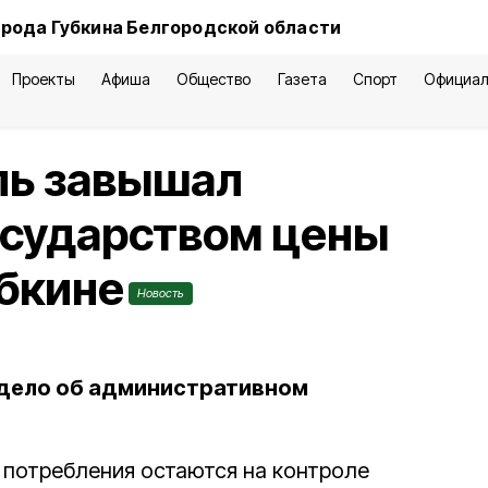
орода Губкина Белгородской области
Проекты
Афиша
Общество
Газета
Спорт
Официал
ль завышал
осударством цены
убкине
Новость
 дело об административном
 потребления остаются на контроле