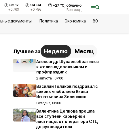
82.17
94.84
+
27
°С,
облачно
+0.76
$
+0.78
€
Белгород
ьные документы
Политика
Экономика
80
Неделю
Месяц
Лучшее за
Александр Шуваев обратился
к железнодорожникам в
профпраздник
2 августа , 07:00
Василий Голиков поздравил с
вековым юбилеем Якова
Игнатьевича Зеленских
Сегодня, 06:00
Валентина Цепкова прошла
все ступени карьерной
лестницы: от оператора СТЦ
до руководителя