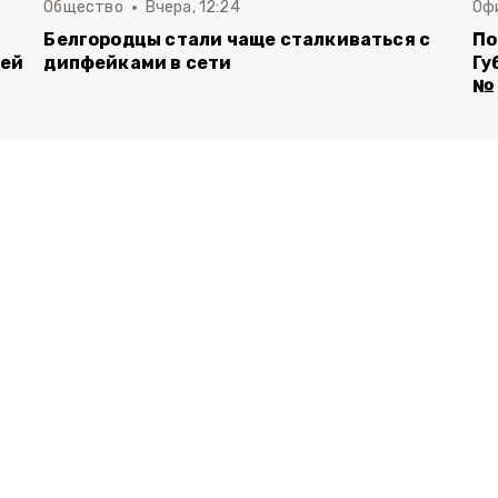
Общество
Вчера, 12:24
Оф
Белгородцы стали чаще сталкиваться с
По
лей
дипфейками в сети
Гу
№ 