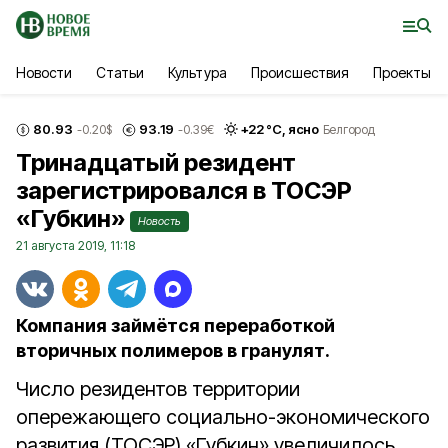
Новости
Статьи
Культура
Происшествия
Проекты
80.93
93.19
+
22
°С,
ясно
-0.20
$
-0.39
€
Белгород
Тринадцатый резидент
зарегистрировался в ТОСЭР
«Губкин»
Новость
21 августа 2019, 11:18
Компания займётся переработкой
вторичных полимеров в гранулят.
Число резидентов территории
опережающего социально-экономического
развития (ТОСЭР) «Губкин» увеличилось