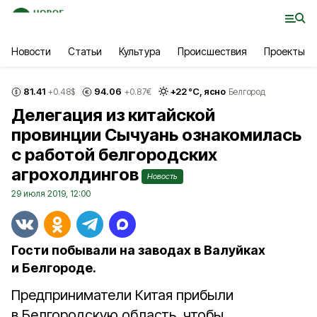
Новости
Статьи
Культура
Происшествия
Проекты
81.41
94.06
+
22
°С,
ясно
+0.48
$
+0.87
€
Белгород
Делегация из китайской
провинции Сычуань ознакомилась
с работой белгородских
агрохолдингов
Новость
29 июля 2019, 12:00
Гости побывали на заводах в Валуйках
и Белгороде.
Предприниматели Китая прибыли
в Белгородскую область, чтобы