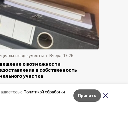
ициальные документы
Вчера, 17:25
вещение о возможности
едоставления в собственность
мельного участка
лашаетесь с
Политикой обработки
Принять
Лента новостей
Неделю
Месяц
Лучшее за
Александр Шуваев обратился