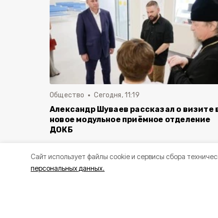
Общество
Сегодня, 11:19
Александр Шуваев рассказал о визите 
новое модульное приёмное отделение
ДОКБ
Cайт использует файлы cookie и сервисы сбора техничес
персональных данных.
Сопровождал главу реги
России и Почётный граж
Поддубный.