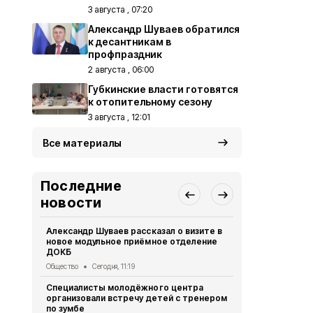
3 августа , 07:20
Александр Шуваев обратился
к десантникам в
профпраздник
2 августа , 06:00
Губкинские власти готовятся
к отопительному сезону
3 августа , 12:01
Все материалы
Последние
новости
Александр Шуваев рассказал о визите в
Сотрудники
новое модульное приёмное отделение
реализуют 
ДОКБ
долголетия
Общество
Сегодня, 11:19
Общество
Се
Специалисты молодёжного центра
Специалист
организовали встречу детей с тренером
политики по
по зумбе
юбилеем Зо