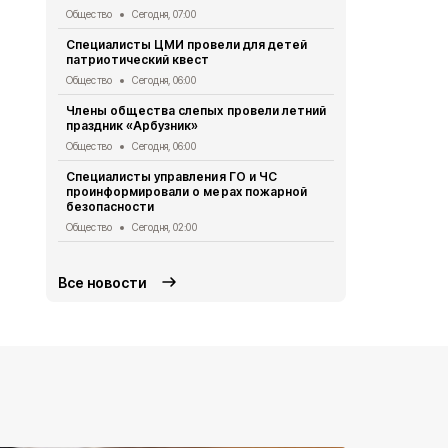
Общество
Сегодня, 07:00
Общество
Се
Специалисты ЦМИ провели для детей
Врио губер
патриотический квест
доложил Пр
ситуации в 
Общество
Сегодня, 06:00
Общество
Вч
Члены общества слепых провели летний
праздник «Арбузник»
Василий Го
подготовку
Общество
Сегодня, 06:00
Общество
Вч
Специалисты управления ГО и ЧС
проинформировали о мерах пожарной
Ученики гим
безопасности
приняли уча
экспедиции
Общество
Сегодня, 02:00
Общество
Вч
Все новости