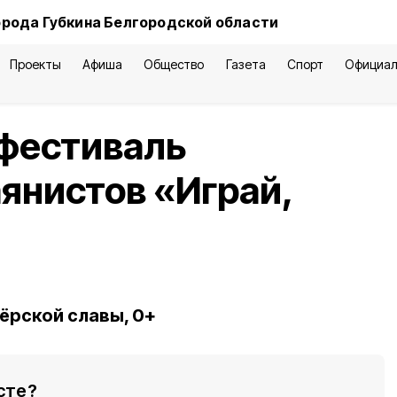
орода Губкина Белгородской области
Проекты
Афиша
Общество
Газета
Спорт
Официал
 фестиваль
аянистов «Играй,
тёрской славы, 0+
сте?