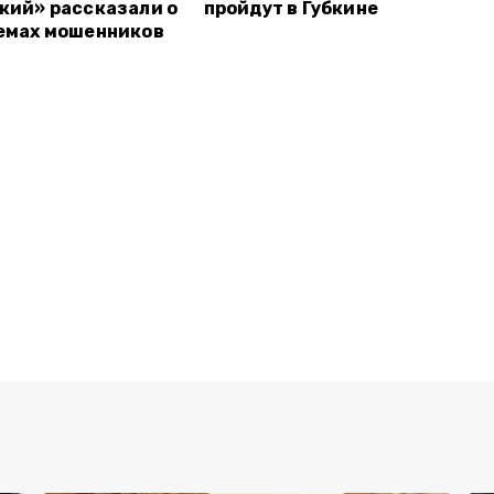
кий» рассказали о
пройдут в Губкине
емах мошенников