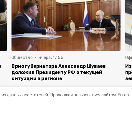
Общество
Вчера, 17:56
Оф
в
Врио губернатора Александр Шуваев
Из
доложил Президенту РФ о текущей
пр
ситуации в регионе
зе
ких данных посетителей.
Продолжая пользоваться сайтом, Вы сог
она военный корреспондент Герой
данин Белгородской области Евгений