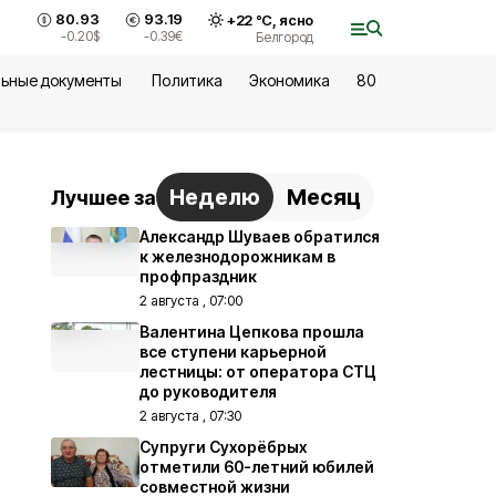
80.93
93.19
+
22
°С,
ясно
-0.20
$
-0.39
€
Белгород
ьные документы
Политика
Экономика
80
Неделю
Месяц
Лучшее за
Александр Шуваев обратился
к железнодорожникам в
профпраздник
2 августа , 07:00
Валентина Цепкова прошла
все ступени карьерной
лестницы: от оператора СТЦ
до руководителя
2 августа , 07:30
Супруги Сухорёбрых
отметили 60-летний юбилей
совместной жизни