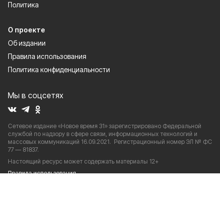
Политика
О проекте
Об издании
Правила использования
Политика конфиденциальности
Мы в соцсетях
Сетевое издание «Новое время 31» зарегистрировано Федеральной
службой по надзору в сфере связи, информационных технологий и
массовых коммуникаций 16.09.2021. Регистрационный номер ЭЛ № ФС
77 — 81837.
Настоящий ресурс может содержать материалы 12+
Правила использования
Об издании