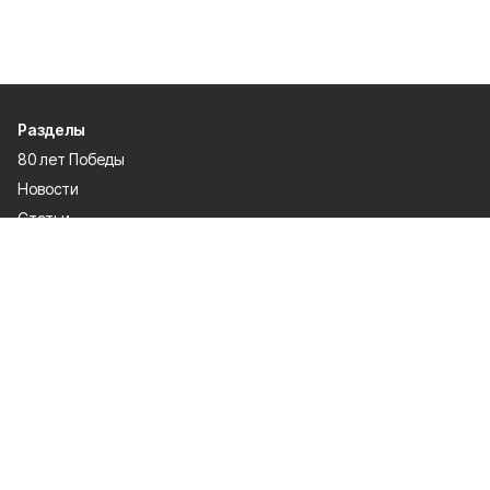
Разделы
80 лет Победы
Новости
Статьи
Культура
Происшествия
Проекты
Афиша
Общество
Газета
Экономика
Спорт
Политика