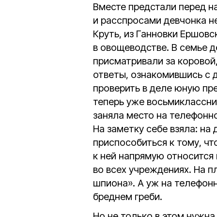
Вместе предстали перед н
и расспросами девчонка н
Круть, из Ганновки Ершовск
в овощеводстве. В семье д
присматривали за коровой,
ответы, ознакомившись с 
проверить в деле юную пре
теперь уже восьмиклассник
заняла место на телефонно
На заметку себе взяла: на
приспособиться к тому, чт
к ней напрямую относится 
во всех учреждениях. На п
шпиона». А уж на телефон
бреднем греби.
Но не только в этом нужна