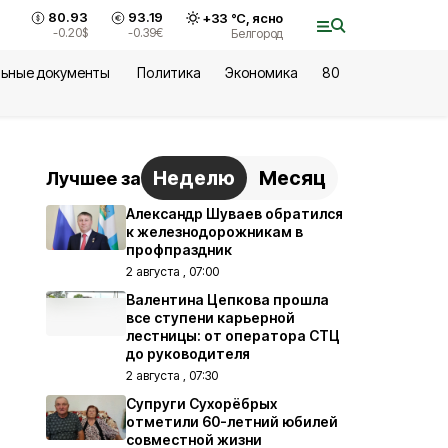
80.93
93.19
+
33
°С,
ясно
-0.20
$
-0.39
€
Белгород
ьные документы
Политика
Экономика
80
Неделю
Месяц
Лучшее за
Александр Шуваев обратился
к железнодорожникам в
профпраздник
2 августа , 07:00
Валентина Цепкова прошла
все ступени карьерной
лестницы: от оператора СТЦ
до руководителя
2 августа , 07:30
Супруги Сухорёбрых
отметили 60-летний юбилей
совместной жизни