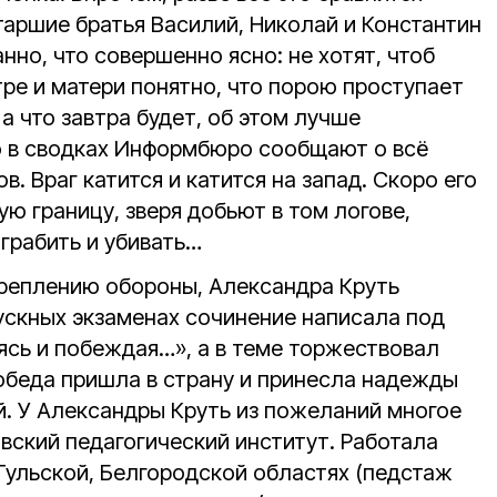
таршие братья Василий, Николай и Константин
нно, что совершенно ясно: не хотят, чтоб
ре и матери понятно, что порою проступает
 а что завтра будет, об этом лучше
то в сводках Информбюро сообщают о всё
. Враг катится и катится на запад. Скоро его
ую границу, зверя добьют в том логове,
 грабить и убивать…
креплению обороны, Александра Круть
пускных экзаменах сочинение написала под
ясь и побеждая…», а в теме торжествовал
беда пришла в страну и принесла надежды
. У Александры Круть из пожеланий многое
вский педагогический институт. Работала
Тульской, Белгородской областях (педстаж