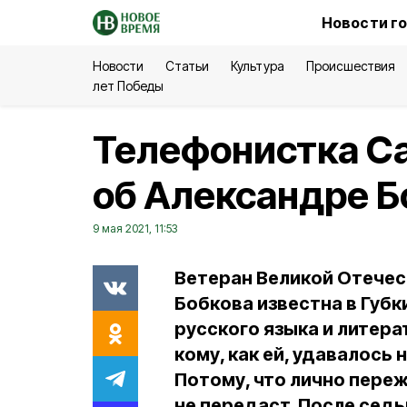
Новости г
Новости
Статьи
Культура
Происшествия
лет Победы
Телефонистка С
об Александре Б
9 мая 2021, 11:53
Ветеран Великой Отече
Бобкова известна в Губк
русского языка и литера
кому, как ей, удавалось
Потому, что лично переж
не передаст. После сед