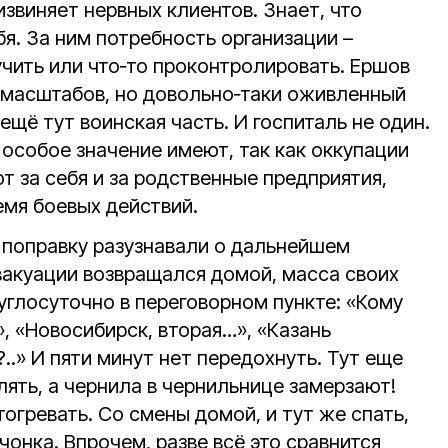
извиняет нервных клиентов. Знает, что
бя. За ним потребность организации –
учить или что‑то проконтролировать. Ершов
 масштабов, но довольно‑таки оживленный
щё тут воинская часть. И госпиталь не один.
особое значение имеют, так как оккупации
ют за себя и за родственные предприятия,
емя боевых действий.
 поправку разузнавали о дальнейшем
 эвакуации возвращался домой, масса своих
углосуточно в переговорном пункте: «Кому
, «Новосибирск, вторая…», «Казань
..» И пяти минут нет передохнуть. Тут еще
ять, а чернила в чернильнице замерзают!
тогревать. Со смены домой, и тут же спать,
чонка. Впрочем, разве всё это сравнится