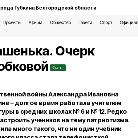
орода Губкина Белгородской области
Проекты
Афиша
Общество
Газета
Спорт
Официал
ашенька. Очерк
обковой
Статья
ственной войны Александра Ивановна
ине – долгое время работала учителем
туры в средних школах № 6 и № 12. Редко
 настроить учеников на тему патриотизма.
ила много такого, что ни один учебник
ьмого класса стала телефонисткой