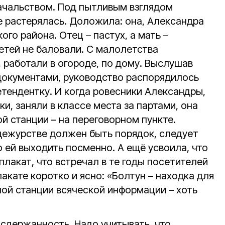
ачальством. Под пытливым взглядом
е растерялась. Доложила: она, Александра
ого района. Отец – пастух, а мать –
етей не баловали. С малолетства
 работали в огороде, по дому. Выслушав
документами, руководство распорядилось
тендентку. И когда ровесники Александры,
и, заняли в классе места за партами, она
й станции – на переговорном пункте.
 дежурстве должен быть порядок, следует
о ей выходить посменно. А ещё усвоила, что
плакат, что встречал в те годы посетителей
лакате коротко и ясно: «Болтун – находка для
ной станции всяческой информации – хоть
 сдержанность. Надо учитывать, что