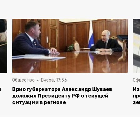
Общество
Вчера, 17:56
Оф
в
Врио губернатора Александр Шуваев
Из
доложил Президенту РФ о текущей
пр
ситуации в регионе
зе