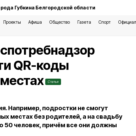
орода Губкина Белгородской области
Проекты
Афиша
Общество
Газета
Спорт
Официал
оспотребнадзор
ти QR-коды
 местах
Статья
ия. Например, подростки не смогут
ых местах без родителей, а на свадьбу
о 50 человек, причём все они должны