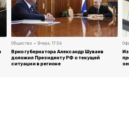
Общество
Вчера, 17:56
Оф
в
Врио губернатора Александр Шуваев
Из
доложил Президенту РФ о текущей
пр
ситуации в регионе
зе