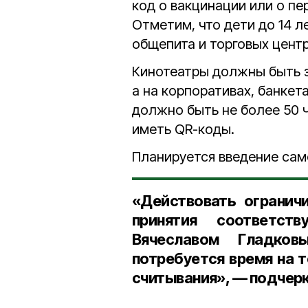
код о вакцинации или о пе
Отметим, что дети до 14 л
общепита и торговых цент
Кинотеатры должны быть з
а на корпоративах, банкет
должно быть не более 50 
иметь QR-коды.
Планируется введение сам
«Действовать огранич
принятия соответст
Вячеславом Гладко
потребуется время на 
считывания», — подчерк