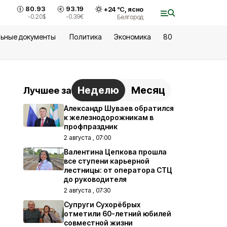
80.93
93.19
+
24
°С,
ясно
-0.20
$
-0.39
€
Белгород
ьные документы
Политика
Экономика
80
Неделю
Месяц
Лучшее за
Александр Шуваев обратился
к железнодорожникам в
профпраздник
2 августа , 07:00
Валентина Цепкова прошла
все ступени карьерной
лестницы: от оператора СТЦ
до руководителя
2 августа , 07:30
Супруги Сухорёбрых
отметили 60-летний юбилей
совместной жизни