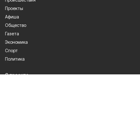
Проекты
Афиша
Общество
Газета
Экономика
Спорт
Политика
О проекте
Об издании
Правила использования
Политика конфиденциальности
Мы в соцсетях
Сетевое издание «Новое время 31» зарегистрировано Федеральной