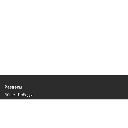
Разделы
80 лет Победы
Новости
Статьи
Культура
Происшествия