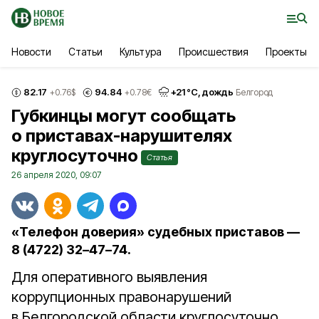
Новости
Статьи
Культура
Происшествия
Проекты
82.17
94.84
+
21
°С,
дождь
+0.76
$
+0.78
€
Белгород
Губкинцы могут сообщать
о приставах-нарушителях
круглосуточно
Статья
26 апреля 2020, 09:07
«Телефон доверия» судебных приставов —
8 (4722) 32–47–74.
Для оперативного выявления
коррупционных правонарушений
в Белгородской области круглосуточно