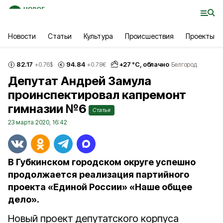
Новости
Статьи
Культура
Происшествия
Проекты
82.17
94.84
+
27
°С,
облачно
+0.76
$
+0.78
€
Белгород
Депутат Андрей Замула
проинспектировал капремонт
гимназии №6
Статья
23 марта 2020, 16:42
В Губкинском городском округе успешно
продолжается реализация партийного
проекта «Единой России» «Наше общее
дело».
Новый проект депутатского корпуса