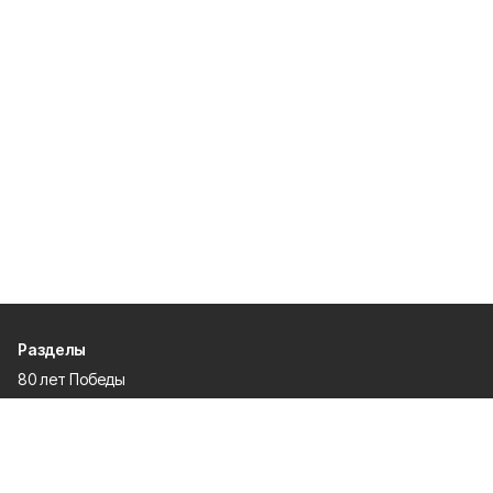
Разделы
80 лет Победы
Новости
Статьи
Культура