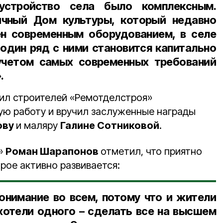
устройство села было комплексным.
ичный Дом культуры, который недавно
н современным оборудованием, в селе
 один ряд с ними становится капитально
учетом самых современных требований
.
ил строителей «Ремотделстроя»
ую работу и вручил заслуженные награды
ову
и маляру
Галине Сотниковой
.
»
Роман Шарапонов
отметил, что приятно
орое активно развивается:
нимание во всем, потому что и жители
 хотели одного – сделать все на высшем