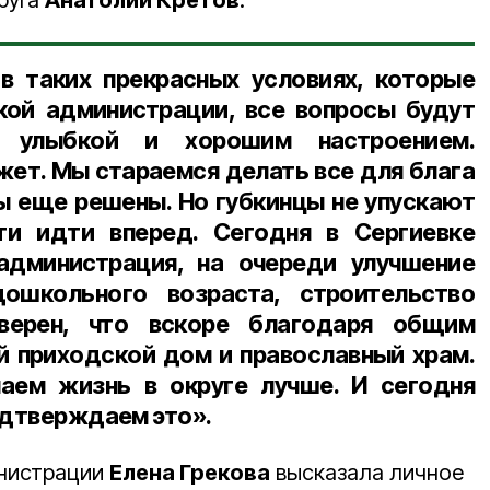
круга
Анатолий Кретов
:
в таких прекрасных условиях, которые
кой администрации, все вопросы будут
 улыбкой и хорошим настроением.
жет. Мы стараемся делать все для блага
ы еще решены. Но губкинцы не упускают
и идти вперед. Сегодня в Сергиевке
администрация, на очереди улучшение
ошкольного возраста, строительство
верен, что вскоре благодаря общим
ой приходской дом и православный храм.
ем жизнь в округе лучше. И сегодня
одтверждаем это».
нистрации
Елена Грекова
высказала личное