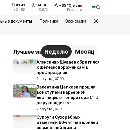
81.41
94.06
+
35
°С,
ясно
+0.48
$
+0.87
€
Белгород
ьные документы
Политика
Экономика
80
Неделю
Месяц
Лучшее за
Александр Шуваев обратился
к железнодорожникам в
профпраздник
2 августа , 07:00
Валентина Цепкова прошла
все ступени карьерной
лестницы: от оператора СТЦ
до руководителя
2 августа , 07:30
Супруги Сухорёбрых
отметили 60-летний юбилей
совместной жизни