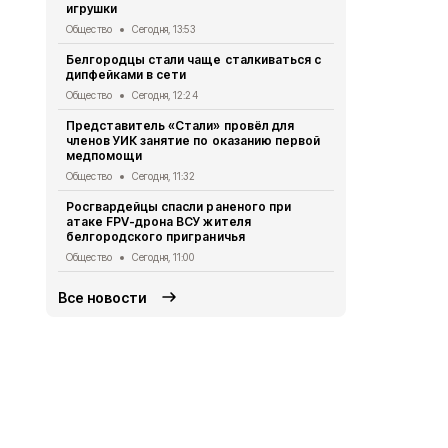
игрушки
Коллектив 
Общество
Сегодня, 13:53
стал призё
Белгородцы стали чаще сталкиваться с
Общество
Се
дипфейками в сети
Команды клу
Общество
Сегодня, 12:24
региональн
Представитель «Стали» провёл для
Общество
Се
членов УИК занятие по оказанию первой
медпомощи
Белгородск
36 новых д
Общество
Сегодня, 11:32
многодетны
Росгвардейцы спасли раненого при
Общество
Се
атаке FPV-дрона ВСУ жителя
белгородского приграничья
Общество
Сегодня, 11:00
Все новости