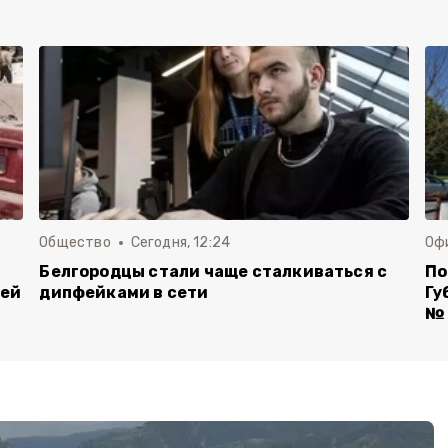
Общество
Сегодня, 12:24
Оф
Белгородцы стали чаще сталкиваться с
По
лей
дипфейками в сети
Гу
№ 