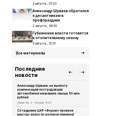
3 августа , 07:20
Александр Шуваев обратился
к десантникам в
профпраздник
2 августа , 06:00
Губкинские власти готовятся
к отопительному сезону
3 августа , 12:01
Все материалы
Последние
новости
Александр Шуваев: на выплату
Сотрудники
компенсаций пострадавших
приступили
автомобилей направили свыше 50 млн
прибора
рублей
Общество
Се
Общество
Сегодня, 14:20
Губкинцы с
Сотрудники ЦКР «Форум» провели
выходного 
мастер-класс по росписи глиняной
Общество
Се