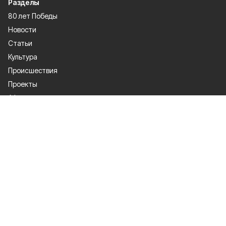
Разделы
80 лет Победы
Новости
Статьи
Культура
Происшествия
Проекты
Афиша
Общество
Газета
Экономика
Спорт
Политика
О проекте
Об издании
Правила использования