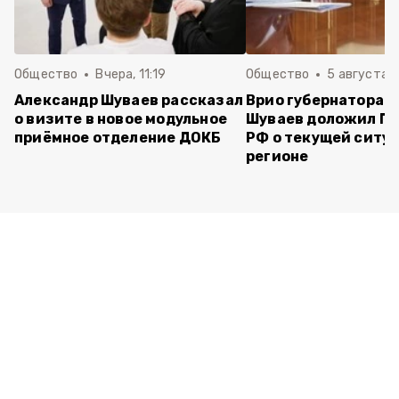
Общество
Вчера, 11:19
Общество
5 августа , 
Александр Шуваев рассказал
Врио губернатора 
о визите в новое модульное
Шуваев доложил П
приёмное отделение ДОКБ
РФ о текущей ситуа
регионе