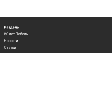
Разделы
80 лет Победы
Новости
Статьи
Культура
Происшествия
Проекты
Афиша
Общество
Газета
Экономика
Спорт
Политика