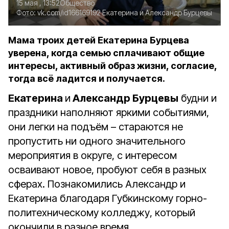
15 мая , 13:52
Общество
Фото:
vk.com/id166169192
Екатерина и Александр Бурцевы
Мама троих детей Екатерина Бурцева
уверена, когда семью сплачивают общие
интересы, активный образ жизни, согласие,
тогда всё ладится и получается.
Екатерина
и
Александр Бурцевы
будни и
праздники наполняют яркими событиями,
они легки на подъём – стараются не
пропустить ни одного значительного
мероприятия в округе, с интересом
осваивают новое, пробуют себя в разных
сферах. Познакомились Александр и
Екатерина благодаря Губкинскому горно-
политехническому колледжу, который
окончили в разное время.