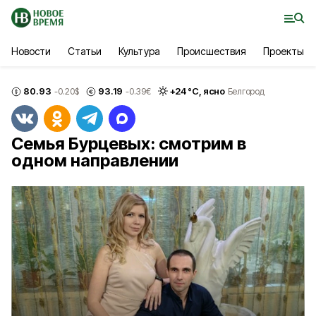
Новости
Статьи
Культура
Происшествия
Проекты
80.93
93.19
+
24
°С,
ясно
-0.20
$
-0.39
€
Белгород
Семья Бурцевых: смотрим в
одном направлении