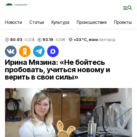
Новости
Статьи
Культура
Происшествия
Проекты
80.93
93.19
+
33
°С,
ясно
-0.20
$
-0.39
€
Белгород
Ирина Мязина: «Не бойтесь
пробовать, учиться новому и
верить в свои силы»