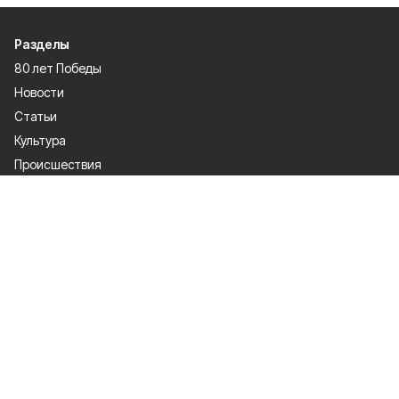
Разделы
80 лет Победы
Новости
Статьи
Культура
Происшествия
Проекты
Афиша
Общество
Газета
Экономика
Спорт
Политика
О проекте