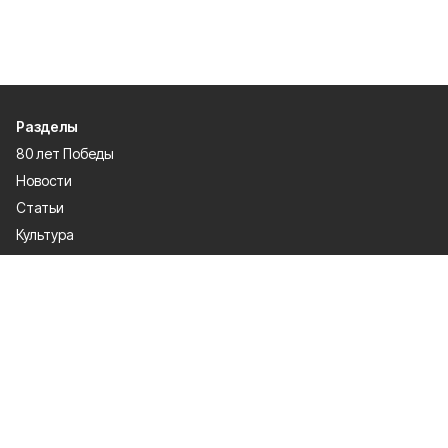
Разделы
80 лет Победы
Новости
Статьи
Культура
Происшествия
Проекты
Афиша
Общество
Газета
Экономика
Спорт