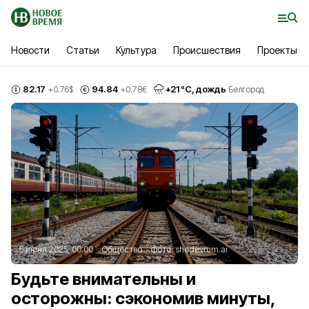
Новости
Статьи
Культура
Происшествия
Проекты
82.17
94.84
+
21
°С,
дождь
+0.76
$
+0.78
€
Белгород
5 июня 2025, 00:00
Общество
Фото:
shedevrum.ai
Будьте внимательны и
осторожны: сэкономив минуты,