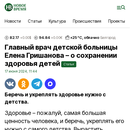
Новости
Статьи
Культура
Происшествия
Проекты
82.17
94.84
+
25
°С,
облачно
+0.00
$
+0.00
€
Белгород
Главный врач детской больницы
Елена Гришанова – о сохранении
здоровья детей
Статья
17 июня 2024, 11:44
Беречь и укреплять здоровье нужно с
детства.
Здоровье – пожалуй, самая большая
ценность человека, и беречь, укреплять его
нужно с самого детства. Вырастить