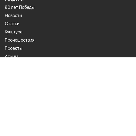
80 лет Победы
Новости
Статьи
Культура
Происшествия
Проекты
Афиша
Общество
Газета
Экономика
Спорт
Политика
О проекте
Об издании
Правила использования