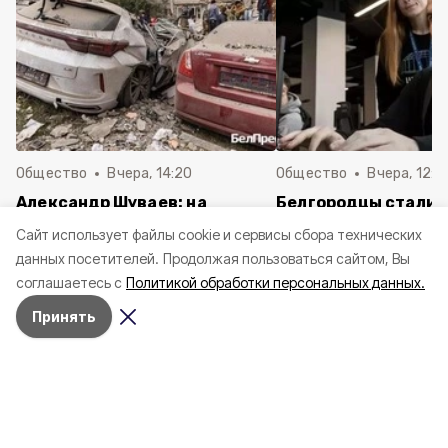
Общество
Вчера, 14:20
Общество
Вчера, 12:2
Александр Шуваев: на
Белгородцы стали 
выплату компенсаций
сталкиваться с ди
Cайт использует файлы cookie и сервисы сбора технических
пострадавших автомобилей
в сети
данных посетителей.
Продолжая пользоваться сайтом, Вы
направили свыше 50 млн
соглашаетесь с
Политикой обработки персональных данных.
рублей
Принять
Николай Карпущенко уверен, что
спорт должен быть в жизни