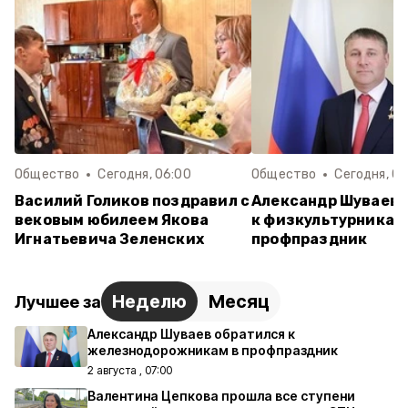
Общество
Сегодня, 06:00
Общество
Сегодня, 06
Василий Голиков поздравил с
Александр Шуваев 
вековым юбилеем Якова
к физкультурникам
Игнатьевича Зеленских
профпраздник
Неделю
Месяц
Лучшее за
Александр Шуваев обратился к
железнодорожникам в профпраздник
2 августа , 07:00
Валентина Цепкова прошла все ступени