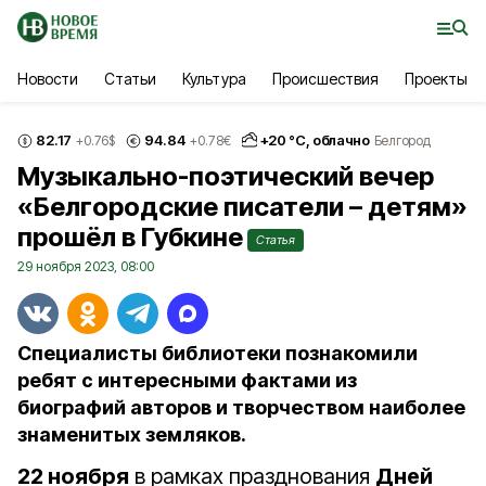
Новости
Статьи
Культура
Происшествия
Проекты
82.17
94.84
+
20
°С,
облачно
+0.76
$
+0.78
€
Белгород
Музыкально-поэтический вечер
«Белгородские писатели – детям»
прошёл в Губкине
Статья
29 ноября 2023, 08:00
Специалисты библиотеки познакомили
ребят с интересными фактами из
биографий авторов и творчеством наиболее
знаменитых земляков.
22 ноября
в рамках празднования
Дней