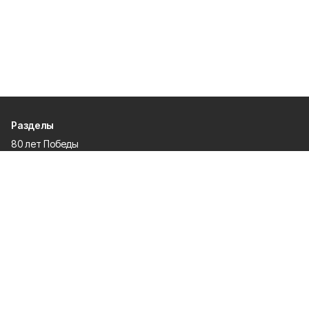
Разделы
80 лет Победы
Новости
Статьи
Культура
Происшествия
Проекты
Афиша
Общество
Газета