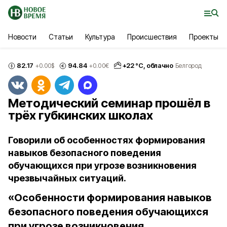
Новости
Статьи
Культура
Происшествия
Проекты
82.17
94.84
+
22
°С,
облачно
+0.00
$
+0.00
€
Белгород
Методический семинар прошёл в
трёх губкинских школах
Говорили об особенностях формирования
навыков безопасного поведения
обучающихся при угрозе возникновения
чрезвычайных ситуаций.
«Особенности формирования навыков
безопасного поведения обучающихся
при угрозе возникновения