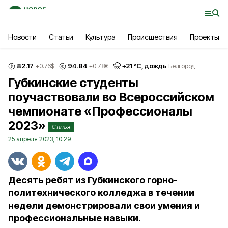
Новости
Статьи
Культура
Происшествия
Проекты
82.17
94.84
+
21
°С,
дождь
+0.76
$
+0.78
€
Белгород
Губкинские студенты
поучаствовали во Всероссийском
чемпионате «Профессионалы
2023»
Статья
25 апреля 2023, 10:29
Десять ребят из Губкинского горно-
политехнического колледжа в течении
недели демонстрировали свои умения и
профессиональные навыки.