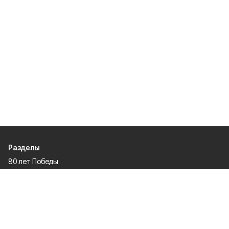
Разделы
80 лет Победы
Новости
Статьи
Культура
Происшествия