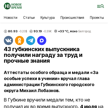
Новости
Статьи
Культура
Происшествия
Проекты
80.93
93.19
+
33
°С,
ясно
-0.20
$
-0.39
€
Белгород
43 губкинских выпускника
получили награду за труд и
прочные знания
Аттестаты особого образца и медали «За
особые успехи в учении» вручал глава
администрации Губкинского городского
округа Михаил Лобазнов.
В Губкине вручили медали тем, кто не
получил их во время выпускного.
4 июля
на