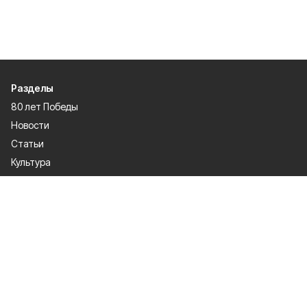
Разделы
80 лет Победы
Новости
Статьи
Культура
Происшествия
Проекты
Афиша
Общество
Газета
Экономика
Спорт