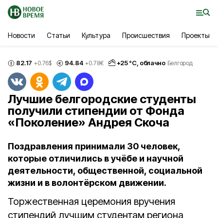
Новости
Статьи
Культура
Происшествия
Проекты
82.17
94.84
+
25
°С,
облачно
+0.76
$
+0.78
€
Белгород
Лучшие белгородские студенты
получили стипендии от Фонда
«Поколение» Андрея Скоча
Поздравления принимали 30 человек,
которые отличились в учёбе и научной
деятельности, общественной, социальной
жизни и в волонтёрском движении.
Торжественная церемония вручения
стипендий лучшим студентам региона