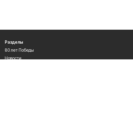
Разделы
80 лет Победы
Новости
Статьи
Культура
Происшествия
Проекты
Афиша
Общество
Газета
Экономика
Спорт