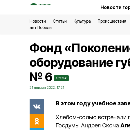
Новости го
Новости
Статьи
Культура
Происшествия
лет Победы
Фонд «Поколени
оборудование гу
№ 6
Статья
21 января 2022, 17:21
В этом году учебное зав
Хлебом-солью встречали п
Госдумы Андрея Скоча
Ал