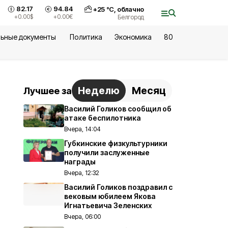
82.17
94.84
+
25
°С,
облачно
+0.00
$
+0.00
€
Белгород
ьные документы
Политика
Экономика
80
Неделю
Месяц
Лучшее за
Василий Голиков сообщил об
атаке беспилотника
Вчера, 14:04
Губкинские физкультурники
получили заслуженные
награды
Вчера, 12:32
Василий Голиков поздравил с
вековым юбилеем Якова
Игнатьевича Зеленских
Вчера, 06:00