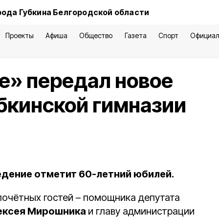
рода Губкина Белгородской области
Проекты
Афиша
Общество
Газета
Спорт
Официал
е» передал новое
бкинской гимназии
едение отметит 60-летний юбилей.
очётных гостей – помощника депутата
ексея Мирошника
и главу администрации