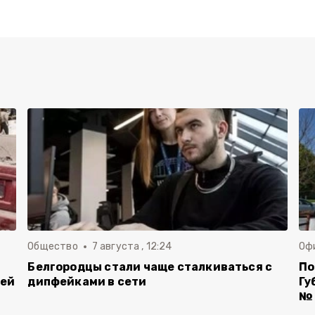
Общество
7 августа , 12:24
Оф
Белгородцы стали чаще сталкиваться с
По
лей
дипфейками в сети
Гу
№ 