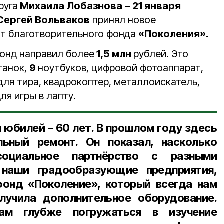
руга
Михаила Лобазнова
–
21 января
Сергей Вольваков
принял новое
т благотворительного фонда
«Поколения».
фонд направил более
1,5 млн
рублей. Это
танок,
9
ноутбуков, цифровой фотоаппарат,
для тира, квадрокоптер, металлоискатель,
ля игры в лапту.
и юбилей – 60 лет. В прошлом году здесь
ьный ремонт. Он показал, насколько
оциальное партнёрство с разными
 наши градообразующие предприятия,
фонд «Поколение», который всегда нам
олучила дополнительное оборудование.
ам глубже погружаться в изучение