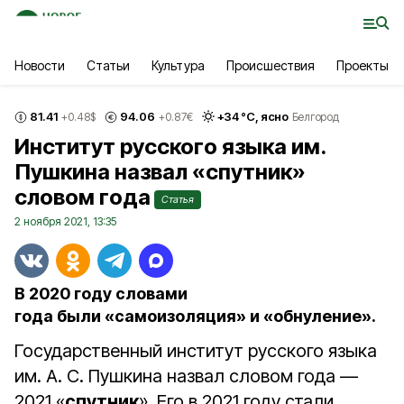
Новости
Статьи
Культура
Происшествия
Проекты
81.41
94.06
+
34
°С,
ясно
+0.48
$
+0.87
€
Белгород
Институт русского языка им.
Пушкина назвал «спутник»
словом года
Статья
2 ноября 2021, 13:35
В 2020 году словами
года были «самоизоляция» и «обнуление».
Государственный институт русского языка
им. А. С. Пушкина назвал словом года —
2021 «
спутник
». Его в 2021 году стали