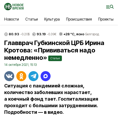
Новости
Статьи
Культура
Происшествия
Проекты
80.93
93.19
+
28
°С,
ясно
-0.20
$
-0.39
€
Белгород
Главврач Губкинской ЦРБ Ирина
Кротова: «Прививаться надо
немедленно»
Статья
14 октября 2021, 15:13
Ситуация с пандемией сложная,
количество заболевших нарастает,
а коечный фонд тает. Госпитализация
проходит с большими затруднениями.
Подробности — в видео.