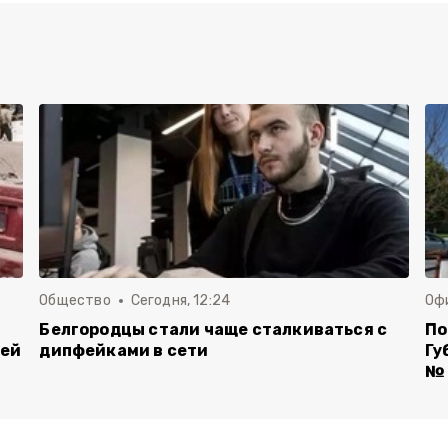
Общество
Сегодня, 12:24
Оф
Белгородцы стали чаще сталкиваться с
По
лей
дипфейками в сети
Гу
№ 