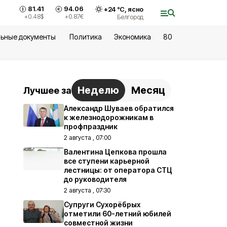
81.41
94.06
+
24
°С,
ясно
+0.48
$
+0.87
€
Белгород
ьные документы
Политика
Экономика
80
Неделю
Месяц
Лучшее за
Александр Шуваев обратился
к железнодорожникам в
профпраздник
2 августа , 07:00
Валентина Цепкова прошла
все ступени карьерной
лестницы: от оператора СТЦ
до руководителя
2 августа , 07:30
Супруги Сухорёбрых
отметили 60-летний юбилей
совместной жизни