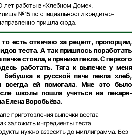
0 лет работы в «Хлебном Доме».
илища №15 по специальности кондитер-
направленно пришла сюда.
 то есть отвечаю за рецепт, пропорции,
видов теста. А так пришлось поработать
 печке стояла, и пряники пекла. С первого
десь работать. Тяга к выпечке у меня
к бабушка в русской печи пекла хлеб,
я всегда ей помогала. Мне это было
осле школы пошла учиться на пекаря-
ла
Елена Воробьёва.
апе приготовления выпечки всегда
как заложить ингредиенты теста
одукты нужно взвесить до миллиграмма. Без