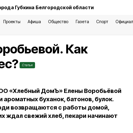
орода Губкина Белгородской области
Проекты
Афиша
Общество
Газета
Спорт
Официал
оробьевой. Как
ес?
Статья
 ООО «Хлебный ДомЪ» Елены Воробьёвой
 ароматных буханок, батонов, булок.
люди возвращаются с работы домой,
их ждал свежий хлеб, пекари начинают