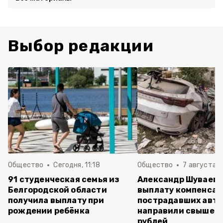
Выбор редакции
Общество
Сегодня, 11:18
Общество
7 августа , 
91 студенческая семья из
Александр Шуваев: 
Белгородской области
выплату компенса
получила выплату при
пострадавших авт
рождении ребёнка
направили свыше 5
рублей