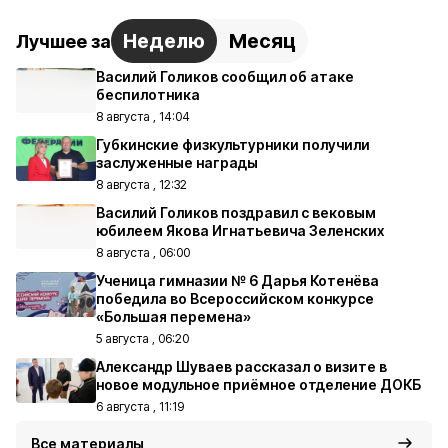
Неделю
Месяц
Лучшее за
Василий Голиков сообщил об атаке
беспилотника
8 августа , 14:04
Губкинские физкультурники получили
заслуженные награды
8 августа , 12:32
Василий Голиков поздравил с вековым
юбилеем Якова Игнатьевича Зеленских
8 августа , 06:00
Ученица гимназии № 6 Дарья Котенёва
победила во Всероссийском конкурсе
«Большая перемена»
5 августа , 06:20
Александр Шуваев рассказал о визите в
новое модульное приёмное отделение ДОКБ
6 августа , 11:19
Все материалы