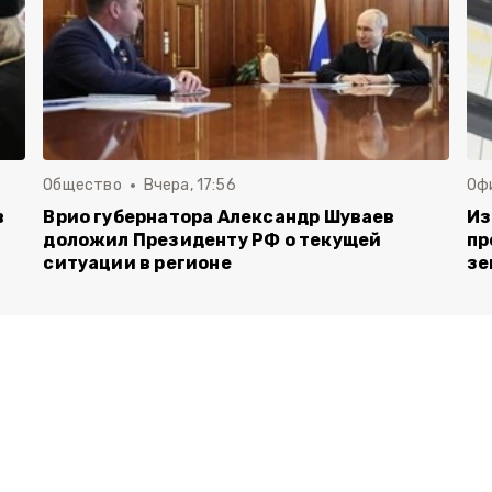
Общество
Вчера, 17:56
Оф
в
Врио губернатора Александр Шуваев
Из
доложил Президенту РФ о текущей
пр
ситуации в регионе
зе