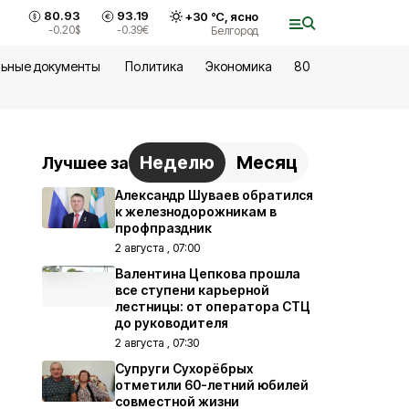
80.93
93.19
+
30
°С,
ясно
-0.20
$
-0.39
€
Белгород
ьные документы
Политика
Экономика
80
Неделю
Месяц
Лучшее за
Александр Шуваев обратился
к железнодорожникам в
профпраздник
2 августа , 07:00
Валентина Цепкова прошла
все ступени карьерной
лестницы: от оператора СТЦ
до руководителя
2 августа , 07:30
Супруги Сухорёбрых
отметили 60-летний юбилей
совместной жизни