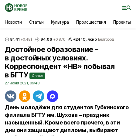
Новости
Статьи
Культура
Происшествия
Проекты
81.41
94.06
+
24
°С,
ясно
+0.48
$
+0.87
€
Белгород
Достойное образование –
в достойных условиях.
Корреспондент «НВ» побывал
в БГТУ
Статья
27 июня 2021, 09:48
День молодёжи для студентов Губкинского
филиала БГТУ им. Шухова – праздник
насыщенный. Кроме всего прочего, в эти
дни они защищают дипломы, выбирают