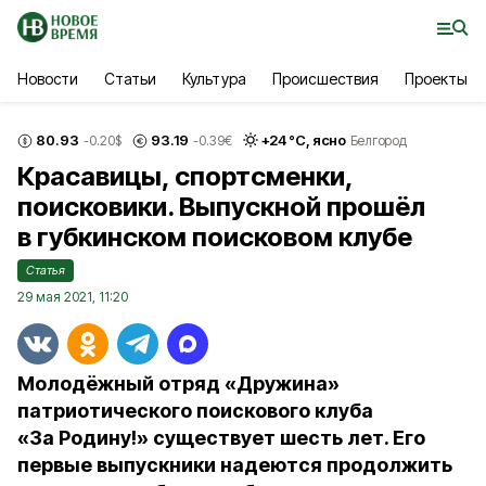
Новости
Статьи
Культура
Происшествия
Проекты
80.93
93.19
+
24
°С,
ясно
-0.20
$
-0.39
€
Белгород
Красавицы, спортсменки,
поисковики. Выпускной прошёл
в губкинском поисковом клубе
Статья
29 мая 2021, 11:20
Молодёжный отряд «Дружина»
патриотического поискового клуба
«За Родину!» существует шесть лет. Его
первые выпускники надеются продолжить