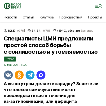
Новости
Статьи
Культура
Происшествия
Проекты
82.17
94.84
+
19
°С,
облачно
+0.76
$
+0.78
€
Белгород
Специалисты ЦМИ предложили
простой способ борьбы
с сонливостью и утомляемостью
Статья
17 мая 2021, 11:00
А вы по утрам делаете зарядку? Знаете ли,
что плохое самочувствие может
преследовать вас в течение дня
из‑за гипокинезии, или дефицита