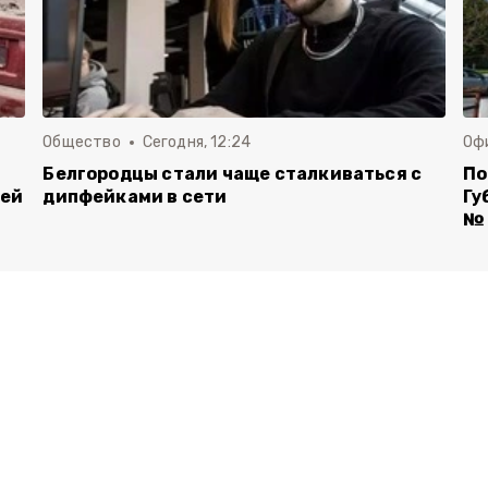
Общество
Сегодня, 12:24
Оф
Белгородцы стали чаще сталкиваться с
По
лей
дипфейками в сети
Гу
№ 