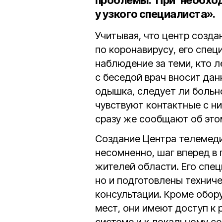
проблемы. При необхо
у узкого специалиста».
Учитывая, что центр созда
по коронавирусу, его спе
наблюдение за теми, кто 
с беседой врач вносит дан
одышка, следует ли больно
чувствуют контактные с н
сразу же сообщают об это
Создание Центра телемеди
несомненно, шаг вперед в
жителей области. Его спе
но и подготовлены технич
консультации. Кроме обор
мест, они имеют доступ к