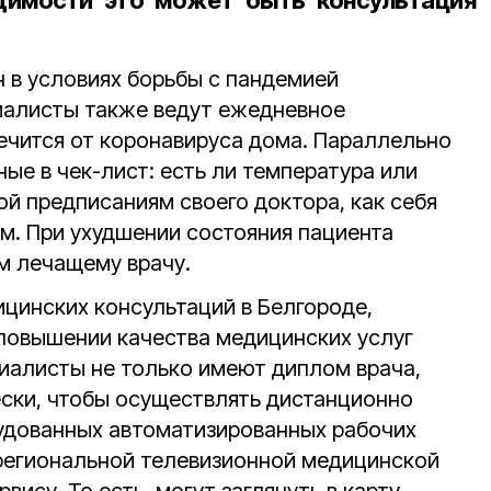
димости это может быть консультация
н в условиях борьбы с пандемией
циалисты также ведут ежедневное
лечится от коронавируса дома. Параллельно
ные в чек-лист: есть ли температура или
й предписаниям своего доктора, как себя
им. При ухудшении состояния пациента
м лечащему врачу.
цинских консультаций в Белгороде,
 повышении качества медицинских услуг
циалисты не только имеют диплом врача,
ески, чтобы осуществлять дистанционно
удованных автоматизированных рабочих
 региональной телевизионной медицинской