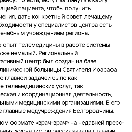
вису. То есть, могут заглянуть в карту
тацией пациента, чтобы получить
чения, дать конкретный совет лечащему
обходимости у специалистов центра есть
лечебным учреждением региона.
о опыт телемедицины в работе системы
уже немалый. Региональный
ативный центр был создан на базе
клинической больницы Святителя Иоасафа
го главной задачей было как
е телемедицинских услуг, так
еская и координационная деятельность,
ьными медицинскими организациями. В его
е главные медучреждения Белгородчины.
ом формате «врач-врач» на недавней пресс-
ьных журналистов рассказывала главный