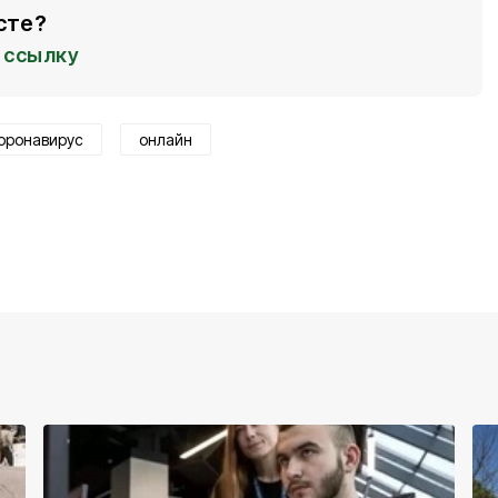
сте?
ссылку
оронавирус
онлайн