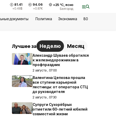
81.41
94.06
+
25
°С,
ясно
+0.48
$
+0.87
€
Белгород
ьные документы
Политика
Экономика
80
Неделю
Месяц
Лучшее за
Александр Шуваев обратился
к железнодорожникам в
профпраздник
2 августа , 07:00
Валентина Цепкова прошла
все ступени карьерной
лестницы: от оператора СТЦ
до руководителя
2 августа , 07:30
Супруги Сухорёбрых
отметили 60-летний юбилей
совместной жизни