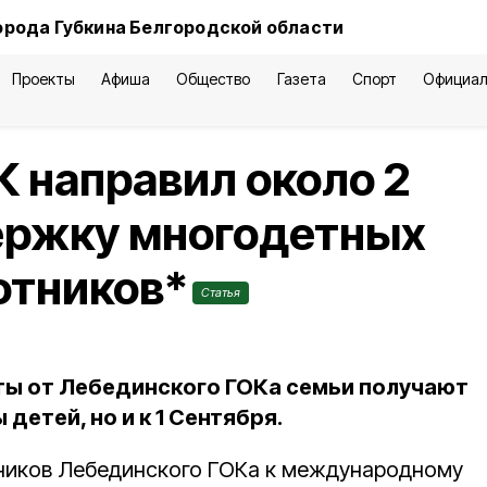
орода Губкина Белгородской области
Проекты
Афиша
Общество
Газета
Спорт
Официал
 направил около 2
ержку многодетных
отников*
Статья
ты от Лебединского ГОКа семьи получают
детей, но и к 1 Сентября.
ников Лебединского ГОКа к международному