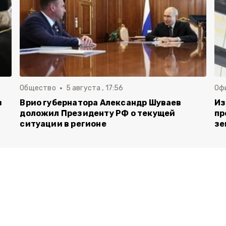
Общество
5 августа , 17:56
Оф
в
Врио губернатора Александр Шуваев
Из
доложил Президенту РФ о текущей
пр
ситуации в регионе
зе