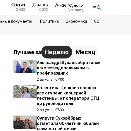
81.41
94.06
+
26
°С,
ясно
+0.48
$
+0.87
€
Белгород
ьные документы
Политика
Экономика
80
Неделю
Месяц
Лучшее за
Александр Шуваев обратился
к железнодорожникам в
профпраздник
2 августа , 07:00
Валентина Цепкова прошла
все ступени карьерной
лестницы: от оператора СТЦ
до руководителя
2 августа , 07:30
Супруги Сухорёбрых
отметили 60-летний юбилей
совместной жизни