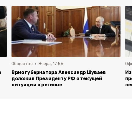
Общество
Вчера, 17:56
Оф
в
Врио губернатора Александр Шуваев
Из
доложил Президенту РФ о текущей
пр
ситуации в регионе
зе