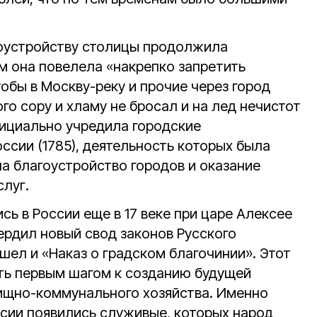
гоустройству столицы продолжила
зом она повелела «накрепко запретить
обы в Москву-реку и прочие через город
го сору и хламу не бросал и на лед нечистот
фициально учредила городские
ссии (1785), деятельность которых была
а благоустройство городов и оказание
слуг.
сь в России еще в 17 веке при царе Алексее
ердил новый свод законов Русского
ошел и «Наказ о градском благочинии». Этот
ть первым шагом к созданию будущей
ищно-коммунального хозяйства. Именно
ссии появились служивые, которых народ