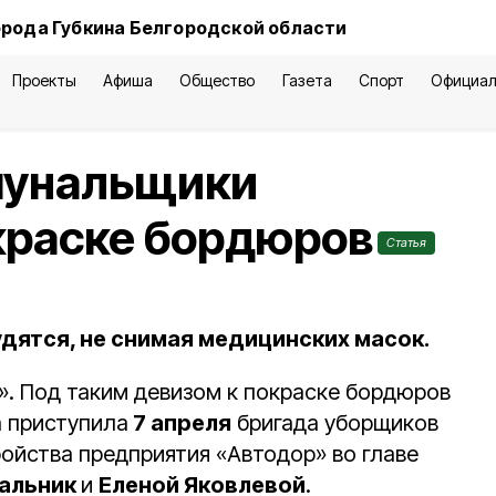
орода Губкина Белгородской области
Проекты
Афиша
Общество
Газета
Спорт
Официал
мунальщики
краске бордюров
Статья
удятся, не снимая медицинских масок.
!». Под таким девизом к покраске бордюров
а приступила
7 апреля
бригада уборщиков
ойства предприятия «Автодор» во главе
альник
и
Еленой Яковлевой
.