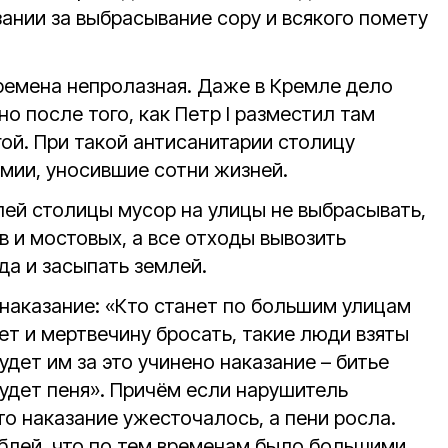
зании за выбрасывание сору и всякого помету
времена непролазная. Даже в Кремле дело
о после того, как Петр I разместил там
гой. При такой антисанитарии столицу
емии, уносившие сотни жизней.
лей столицы мусор на улицы не выбрасывать,
в и мостовых, а все отходы вывозить
да и засыпать землей.
наказание: «Кто станет по большим улицам
ет и мертвечину бросать, такие люди взяты
будет им за это учинено наказание – битье
 будет пеня». Причём если нарушитель
то наказание ужесточалось, а пени росла.
ублей, что по тем временам было большими