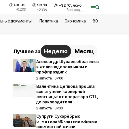
80.93
93.19
+
32
°С,
ясно
-0.20
$
-0.39
€
Белгород
ьные документы
Политика
Экономика
80
Неделю
Месяц
Лучшее за
Александр Шуваев обратился
к железнодорожникам в
профпраздник
2 августа , 07:00
Валентина Цепкова прошла
все ступени карьерной
лестницы: от оператора СТЦ
до руководителя
2 августа , 07:30
Супруги Сухорёбрых
отметили 60-летний юбилей
совместной жизни