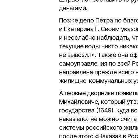
деньгами.
Позже дело Петра по бла
и Екатерина II. Своим ука
и неослабно наблюдать, чт
текущие воды никто никако
не вывозил». Также она о
самоуправления по всей Ро
направлена прежде всего н
жилищно-коммунальных у
А первые дворники появили
Михайловиче, который утв
государства (1649), куда в
наказ вполне можно счита
системы российского жил
после этого «Наказа» в Ро