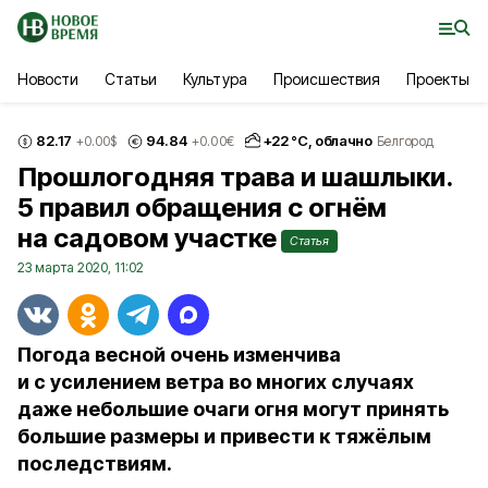
Новости
Статьи
Культура
Происшествия
Проекты
82.17
94.84
+
22
°С,
облачно
+0.00
$
+0.00
€
Белгород
Прошлогодняя трава и шашлыки.
5 правил обращения с огнём
на садовом участке
Статья
23 марта 2020, 11:02
Погода весной очень изменчива
и с усилением ветра во многих случаях
даже небольшие очаги огня могут принять
большие размеры и привести к тяжёлым
последствиям.