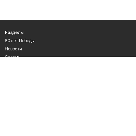
Разделы
80 лет Победы
Новости
Статьи
Культура
Происшествия
Проекты
Афиша
Общество
Газета
Экономика
Спорт
Политика