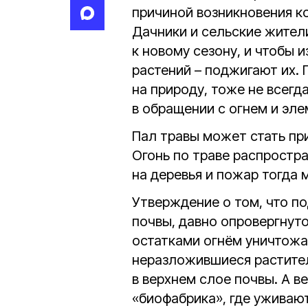
причиной возникновения к
Дачники и сельские жител
к новому сезону, и чтобы 
растений – поджигают их.
на природу, тоже не всег
в обращении с огнем и эл
Пал травы может стать пр
Огонь по траве распростр
на деревья и пожар тогда
Утверждение о том, что п
почвы, давно опровергнут
остатками огнём уничтожа
неразложившиеся растител
в верхнем слое почвы. А в
«биофабрика», где уживаю