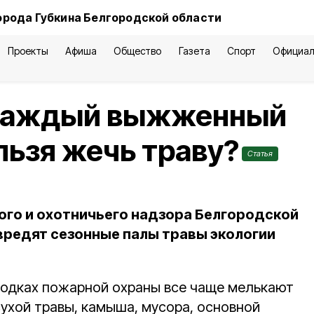
орода Губкина Белгородской области
Проекты
Афиша
Общество
Газета
Спорт
Официал
а каждый выжженный
льзя жечь траву?
Статья
ого и охотничьего надзора Белгородской
 вредят сезонные палы травы экологии
водках пожарной охраны все чаще мелькают
сухой травы, камыша, мусора, основной