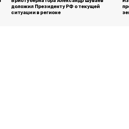
в
Врио губернатора Александр Шуваев
Из
доложил Президенту РФ о текущей
пр
ситуации в регионе
зе