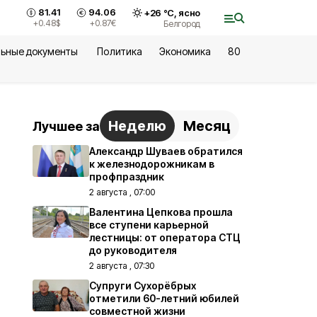
81.41
94.06
+
26
°С,
ясно
+0.48
$
+0.87
€
Белгород
ьные документы
Политика
Экономика
80
Неделю
Месяц
Лучшее за
Александр Шуваев обратился
к железнодорожникам в
профпраздник
2 августа , 07:00
Валентина Цепкова прошла
все ступени карьерной
лестницы: от оператора СТЦ
до руководителя
2 августа , 07:30
Супруги Сухорёбрых
отметили 60-летний юбилей
совместной жизни