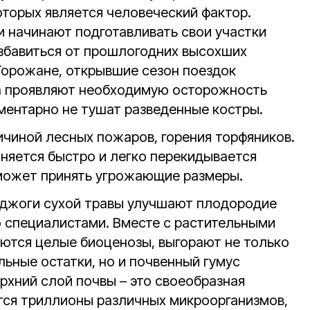
оторых является человеческий фактор.
и начинают подготавливать свои участки
избавиться от прошлогодних высохших
 Горожане, открывшие сезон поездок
да проявляют необходимую осторожность
ементарно не тушат разведенные костры.
ичиной лесных пожаров, горения торфяников.
аняется быстро и легко перекидывается
 может принять угрожающие размеры.
оджоги сухой травы улучшают плодородие
о специалистами. Вместе с растительными
ются целые биоценозы, выгорают не только
ьные остатки, но и почвенный гумус
ерхний слой почвы – это своеобразная
тся триллионы различных микроорганизмов,