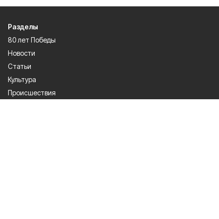
Разделы
80 лет Победы
Новости
Статьи
Культура
Происшествия
Проекты
Афиша
Общество
Газета
Экономика
Спорт
Политика
О проекте