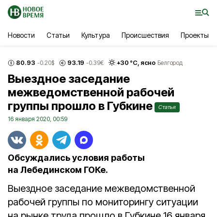
Новости
Статьи
Культура
Происшествия
Проекты
80.93
93.19
+
30
°С,
ясно
-0.20
$
-0.39
€
Белгород
Выездное заседание
межведомственной рабочей
группы прошло в Губкине
Статья
16 января 2020, 00:59
Обсуждались условия работы
на Лебединском ГОКе.
Выездное заседание межведомственной
рабочей группы по мониторингу ситуации
на рынке труда прошло в Губкине 16 января.