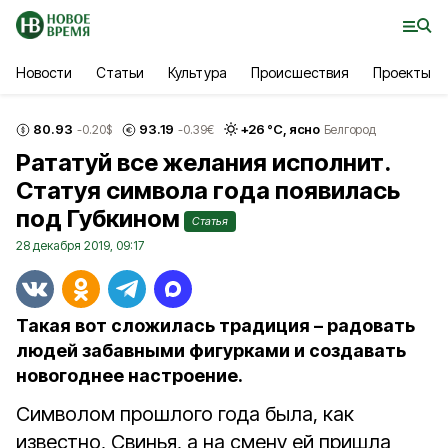
Новости
Статьи
Культура
Происшествия
Проекты
80.93
93.19
+
26
°С,
ясно
-0.20
$
-0.39
€
Белгород
Рататуй все желания исполнит.
Статуя символа года появилась
под Губкином
Статья
28 декабря 2019, 09:17
Такая вот сложилась традиция – радовать
людей забавными фигурками и создавать
новогоднее настроение.
Символом прошлого года была, как
известно, Свинья, а на смену ей пришла