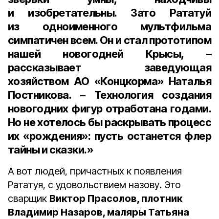
и изобретательны. Зато Рататуй
из одноименного мультфильма
симпатичен всем. Он и стал прототипом
нашей новогодней Крысы, –
рассказывает
заведующая
хозяйством АО «Концкорма» Наталья
Постникова
. – Технология создания
новогодних фигур отработана годами.
Но не хотелось бы раскрывать процесс
их «рождения»: пусть останется флер
тайны и сказки.»
А вот людей, причастных к появления
Рататуя, с удовольствием назову. Это
сварщик
Виктор Прасолов, плотник
Владимир Назаров, маляры Татьяна