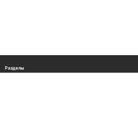
Разделы
80 лет Победы
Новости
Статьи
Культура
Происшествия
Проекты
Афиша
Общество