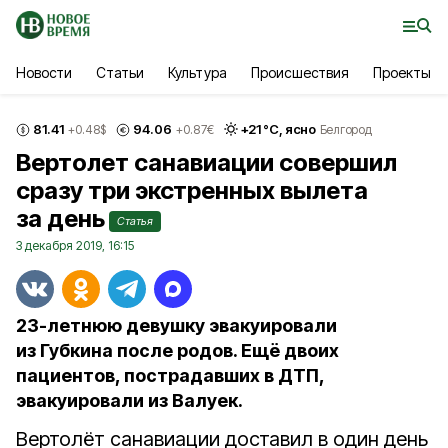
Новости
Статьи
Культура
Происшествия
Проекты
81.41
94.06
+
21
°С,
ясно
+0.48
$
+0.87
€
Белгород
Вертолет санавиации совершил
сразу три экстренных вылета
за день
Статья
3 декабря 2019, 16:15
23-летнюю девушку эвакуировали
из Губкина после родов. Ещё двоих
пациентов, пострадавших в ДТП,
эвакуировали из Валуек.
Вертолёт санавиации доставил в один день