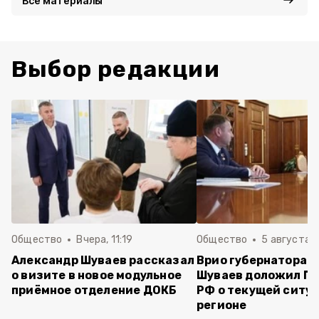
Все материалы
Выбор редакции
Общество
Вчера, 11:19
Общество
5 августа , 
Александр Шуваев рассказал
Врио губернатора 
о визите в новое модульное
Шуваев доложил П
приёмное отделение ДОКБ
РФ о текущей ситуа
регионе