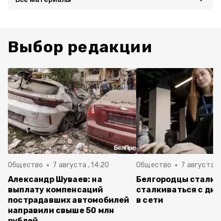
Выбор редакции
Общество
7 августа , 14:20
Общество
7 августа , 
Александр Шуваев: на
Белгородцы стали 
выплату компенсаций
сталкиваться с ди
пострадавших автомобилей
в сети
направили свыше 50 млн
рублей