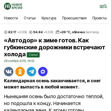
Новости
Статьи
Культура
Происшествия
Проекты
82.17
94.84
+
26
°С,
облачно
+0.00
$
+0.00
€
Белгород
«Автодор» к зиме готов. Как
губкинские дорожники встречают
холода
Статья
28 ноября 2019, 16:02
Календарная осень заканчивается, и снег
может выпасть в любой момент.
Нынешняя осень было достаточно теплой,
но подошла к концу. Начинается
календарная зима. К этому готовы