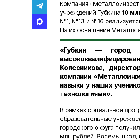
Компания «Металлоинвест
учреждений Губкина
10 мл
№1, №13 и №16 реализуетс
На их оснащение Металлои
«Губкин — город г
высококвалифициров
Колесникова, директ
компании «Металлоинв
навыки у наших ученик
технологиями».
В рамках социальной про
образовательные учрежден
городского округа получил
млн рублей. Восемь школ,