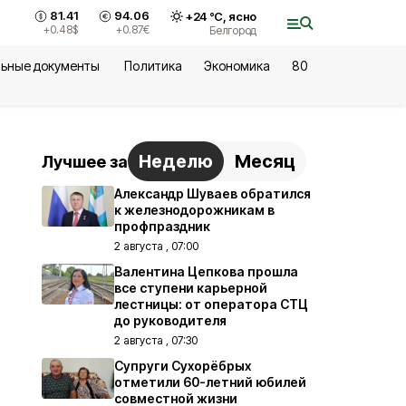
81.41
94.06
+
24
°С,
ясно
+0.48
$
+0.87
€
Белгород
ьные документы
Политика
Экономика
80
Неделю
Месяц
Лучшее за
Александр Шуваев обратился
к железнодорожникам в
профпраздник
2 августа , 07:00
Валентина Цепкова прошла
все ступени карьерной
лестницы: от оператора СТЦ
до руководителя
2 августа , 07:30
Супруги Сухорёбрых
отметили 60-летний юбилей
совместной жизни