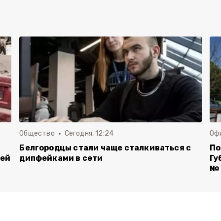
Общество
Сегодня, 12:24
Оф
Белгородцы стали чаще сталкиваться с
По
лей
дипфейками в сети
Гу
№ 