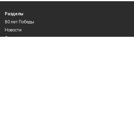
Разделы
80 лет Победы
Новости
Статьи
Культура
Происшествия
Проекты
Афиша
Общество
Газета
Экономика
Спорт
Политика
О проекте
Об издании