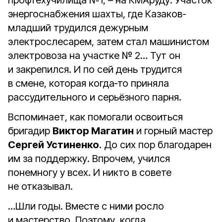
профтехучилища №1, – на КМАруду. Участок
энергоснабжения шахты, где Казаков-
младший трудился дежурным
электрослесарем, затем стал машинистом
электровоза на участке № 2… Тут он
и закрепился. И по сей день трудится
в смене, которая когда‑то приняла
рассудительного и серьёзного парня.
Вспоминает, как помогали освоиться
бригадир
Виктор Магатин
и горный мастер
Сергей Устиненко
. До сих пор благодарен
им за поддержку. Впрочем, учился
понемногу у всех. И никто в совете
не отказывал.
…Шли годы. Вместе с ними росло
и мастерство. Поэтому, когда