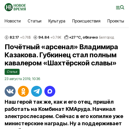
Новости
Статьи
Культура
Происшествия
Проекты
82.17
94.84
+
27
°С,
облачно
+0.76
$
+0.78
€
Белгород
Почётный «арсенал» Владимира
Казакова. Губкинец стал полным
кавалером «Шахтёрской славы»
Статья
23 августа 2019, 10:36
Наш герой так же, как и его отец, пришёл
работать на Комбинат КМАруда. Начинал
электрослесарем. Сейчас в его копилке уже
министерские награды. Ну а поддерживает